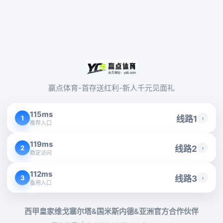
赢点体育-首存送红利-新人千元见面礼
115ms
线路1
›
1
推荐入口
119ms
线路2
›
2
稳定访问
112ms
线路3
›
3
备用入口
西甲皇家维戈塞尔塔&国米斯内德&亚洲官方合作伙伴